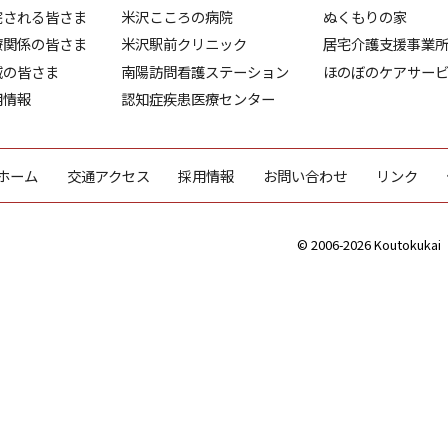
院される皆さま
米沢こころの病院
ぬくもりの家
療関係の皆さま
米沢駅前クリニック
居宅介護支援事業
域の皆さま
南陽訪問看護ステーション
ほのぼのケアサー
用情報
認知症疾患医療センター
ホーム
交通アクセス
採用情報
お問い合わせ
リンク
© 2006-2026 Koutokukai