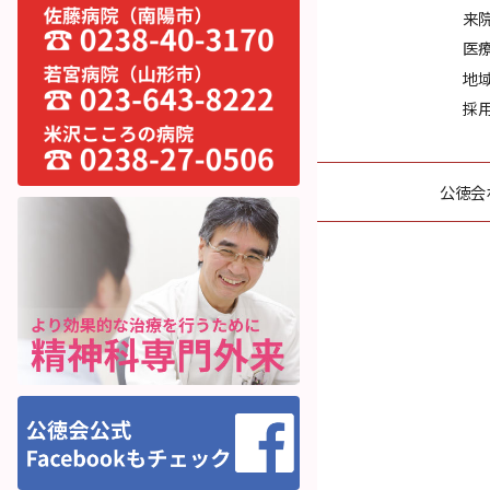
来
医
地
採
公徳会