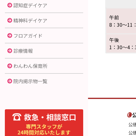
認知症デイケア
午前
精神科デイケア
8：30～11
フロアガイド
午後
1：30～4：
診療情報
わんわん保育所
院内掲示物一覧
公
公