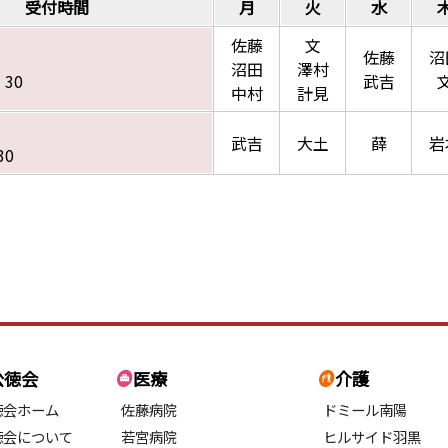
受付時間
月
火
水
佐藤
文
佐藤
沼
沼田
澤村
：30
武吉
中村
計見
武吉
大土
薛
岩
30
公徳会
医療
介護
徳会ホーム
佐藤病院
ドミール南陽
徳会について
若宮病院
ヒルサイド羽黒