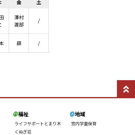
木
金
土
田
澤村
/
文
渡部
本
薛
/
福祉
地域
ライフサポートとまり木
宮内学童保育
くぬぎ荘