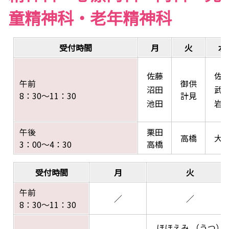
童精神科・老年精神科
受付時間
月
火
水
佐藤
佐
午前
御供
沼田
武
8：30～11：30
計見
池田
岩
午後
栗田
高橋
大
3：00～4：30
高橋
受付時間
月
火
午前
／
／
8：30～11：30
ほほえみ （うつ）