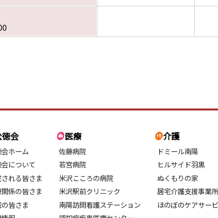
00
公徳会
医療
介護
徳会ホーム
佐藤病院
ドミール南陽
徳会について
若宮病院
ヒルサイド羽黒
院される皆さま
米沢こころの病院
ぬくもりの家
療関係の皆さま
米沢駅前クリニック
居宅介護支援事業
域の皆さま
南陽訪問看護ステーション
ほのぼのケアサー
用情報
認知症疾患医療センター