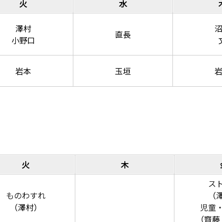
火
水
澤村
直長
小野口
岩本
玉垣
火
木
ス
ものわすれ
（
（澤村）
児童
（齊藤