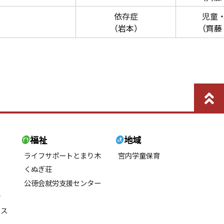
依存症
児童
（岩本）
（齊藤
福祉
地域
ライフサポートとまり木
宮内学童保育
くぬぎ荘
公徳会就労支援センター
所
ビス