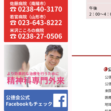
午後
2：00～4：
公
公
来
医
地
採